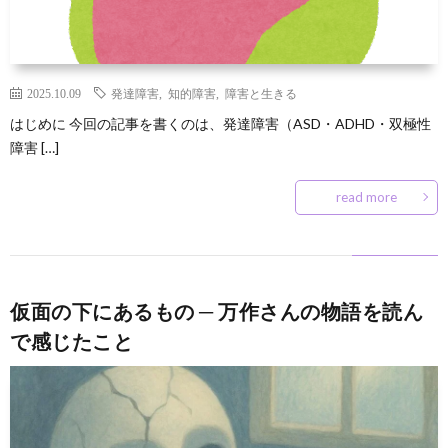
2025.10.09
発達障害
,
知的障害
,
障害と生きる
はじめに 今回の記事を書くのは、発達障害（ASD・ADHD・双極性
障害 […]
read more
仮面の下にあるもの ─ 万作さんの物語を読ん
で感じたこと