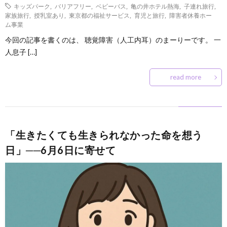
キッズパーク
,
バリアフリー
,
ベビーバス
,
亀の井ホテル熱海
,
子連れ旅行
,
家族旅行
,
授乳室あり
,
東京都の福祉サービス
,
育児と旅行
,
障害者休養ホー
ム事業
今回の記事を書くのは、 聴覚障害（人工内耳）のまーりーです。 一
人息子 […]
read more
「生きたくても生きられなかった命を想う
日」──6月6日に寄せて