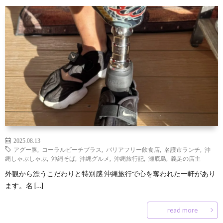
2025.08.13
アグー豚
,
コーラルビーチプラス
,
バリアフリー飲食店
,
名護市ランチ
,
沖
縄しゃぶしゃぶ
,
沖縄そば
,
沖縄グルメ
,
沖縄旅行記
,
瀬底島
,
義足の店主
外観から漂うこだわりと特別感 沖縄旅行で心を奪われた一軒があり
ます。名 […]
read more