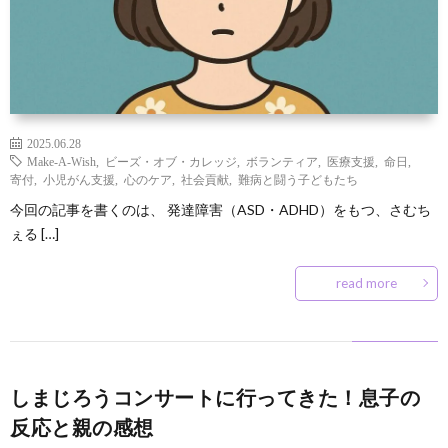
2025.06.28
Make-A-Wish
,
ビーズ・オブ・カレッジ
,
ボランティア
,
医療支援
,
命日
,
寄付
,
小児がん支援
,
心のケア
,
社会貢献
,
難病と闘う子どもたち
今回の記事を書くのは、 発達障害（ASD・ADHD）をもつ、さむち
ぇる […]
read more
しまじろうコンサートに行ってきた！息子の
反応と親の感想