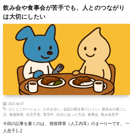
飲み会や食事会が苦手でも、人とのつながり
は大切にしたい
2025.06.07
コミュニケーション
,
人付き合い
,
会話が聞き取りにくい
,
昼休みの過ごし
方
,
発達障害
,
社交不安
,
育児中
,
自分に合った方法
,
食事会
,
飲み会苦手
今回の記事を書くのは、 聴覚障害（人工内耳）のまーりーです。 一
人息子 […]