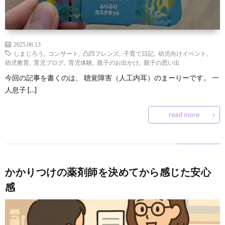
2025.06.13
しまじろう
,
コンサート
,
凸凹フレンズ
,
子育て日記
,
幼児向けイベント
,
幼児教育
,
育児ブログ
,
育児体験
,
親子のお出かけ
,
親子の思い出
今回の記事を書くのは、 聴覚障害（人工内耳）のまーりーです。 一
人息子 […]
read more
かかりつけの薬剤師を決めてから感じた安心
感