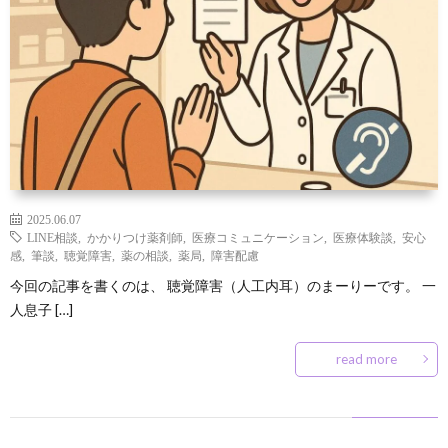
2025.06.07
LINE相談
,
かかりつけ薬剤師
,
医療コミュニケーション
,
医療体験談
,
安心
感
,
筆談
,
聴覚障害
,
薬の相談
,
薬局
,
障害配慮
今回の記事を書くのは、 聴覚障害（人工内耳）のまーりーです。 一
人息子 […]
read more