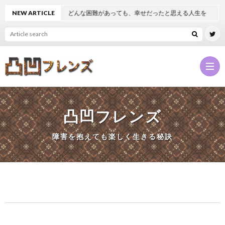
NEW ARTICLE
どんな困難があっても、幸せだったと思える人生を
凸凹フレンズ
凸
障害を抱えても楽しく生きる秘訣
凹
NEW
フ
凸
レ
凹
凸