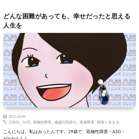
ン
な
凹
凸
どんな困難があっても、幸せだったと思える
ズ
豆
の
凹
サ
人生を
と
知
つ
な
ー
お
は
識
ぶ
お
ク
問
や
店
ル
い
き
屋
入
合
さ
会
わ
2025.10.09
ん
せ
ADHD
,
ASD
,
双極性障害
,
感謝の気持ち
,
発達障害
,
障害と生きる
こんにちは。私はみったんです。29歳で、双極性障害・ASD・
ADHDを […]