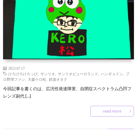
ン
な
凹
凸
ズ
豆
の
凹
サ
と
知
つ
な
ー
お
は
識
ぶ
お
ク
問
2023.07.17
や
店
ル
い
けろけろけろっぴ
,
サンリオ
,
サンリオピューロランド
,
ハンギョドン
,
プ
ロ野球ファン
,
大森ケロ松
,
鉄道オタク
き
屋
入
合
今回記事を書くのは、広汎性発達障害、自閉症スペクトラム凸凹フ
レンズ副代 […]
さ
会
わ
read more
ん
せ