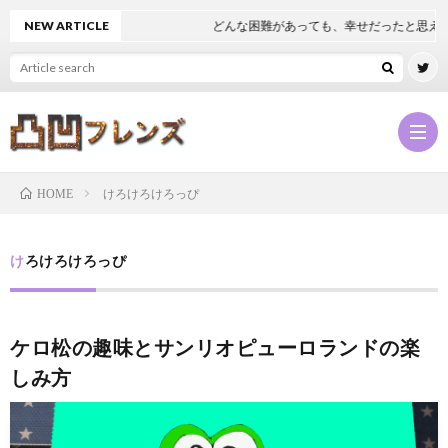
NEW ARTICLE
どんな困難があっても、幸せだったと思える
けろけろけろっぴ
HOME
凸
けろけろけろっぴ
凹
NEW
ケロ松の趣味とサンリオピューロランドの楽
フ
凸
しみ方
レ
凹
凸