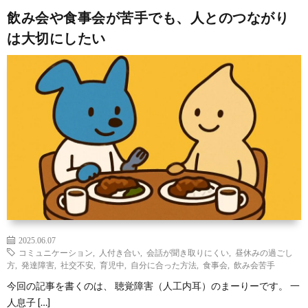
飲み会や食事会が苦手でも、人とのつながり
は大切にしたい
2025.06.07
コミュニケーション
,
人付き合い
,
会話が聞き取りにくい
,
昼休みの過ごし
方
,
発達障害
,
社交不安
,
育児中
,
自分に合った方法
,
食事会
,
飲み会苦手
今回の記事を書くのは、 聴覚障害（人工内耳）のまーりーです。 一
人息子 […]