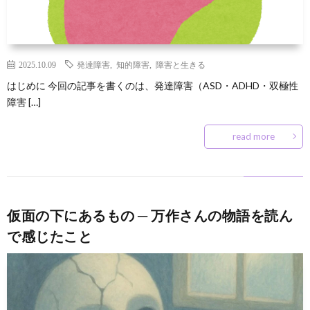
2025.10.09
発達障害
,
知的障害
,
障害と生きる
はじめに 今回の記事を書くのは、発達障害（ASD・ADHD・双極性
障害 […]
read more
仮面の下にあるもの ─ 万作さんの物語を読ん
で感じたこと