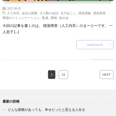
2025.06.05
人工内耳
,
会話の困難
,
大人数の会話
,
文字起こし
,
聴覚過敏
,
聴覚障害
,
職場のコミュニケーション
,
配慮
,
難聴
,
飲み会
今回の記事を書くのは、 聴覚障害（人工内耳）のまーりーです。 一
人息子 […]
read more
1
…
13
NEXT
最新の投稿
どんな困難があっても、幸せだったと思える人生を