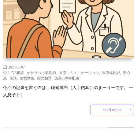
2025.06.07
LINE相談
,
かかりつけ薬剤師
,
医療コミュニケーション
,
医療体験談
,
安心
感
,
筆談
,
聴覚障害
,
薬の相談
,
薬局
,
障害配慮
今回の記事を書くのは、 聴覚障害（人工内耳）のまーりーです。 一
人息子 […]
read more