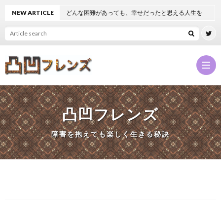
NEW ARTICLE
どんな困難があっても、幸せだったと思える人生を
凸凹フレンズ
凸
障害を抱えても楽しく生きる秘訣
凹
NEW
フ
凸
レ
凹
凸