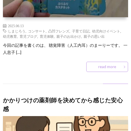
2025.06.13
しまじろう
,
コンサート
,
凸凹フレンズ
,
子育て日記
,
幼児向けイベント
,
幼児教育
,
育児ブログ
,
育児体験
,
親子のお出かけ
,
親子の思い出
今回の記事を書くのは、 聴覚障害（人工内耳）のまーりーです。 一
人息子 […]
read more
かかりつけの薬剤師を決めてから感じた安心
感