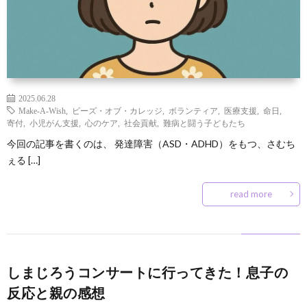
2025.06.28
Make-A-Wish
,
ビーズ・オブ・カレッジ
,
ボランティア
,
医療支援
,
命日
,
寄付
,
小児がん支援
,
心のケア
,
社会貢献
,
難病と闘う子どもたち
今回の記事を書くのは、 発達障害（ASD・ADHD）をもつ、さむち
ぇる […]
read more
しまじろうコンサートに行ってきた！息子の
反応と親の感想