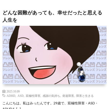
ン
な
凹
凸
どんな困難があっても、幸せだったと思える
ズ
豆
の
凹
サ
人生を
と
知
つ
な
ー
お
は
識
ぶ
お
ク
問
や
店
ル
い
き
屋
入
合
さ
会
わ
2025.10.09
ん
せ
ADHD
,
ASD
,
双極性障害
,
感謝の気持ち
,
発達障害
,
障害と生きる
こんにちは。私はみったんです。29歳で、双極性障害・ASD・
ADHDを […]