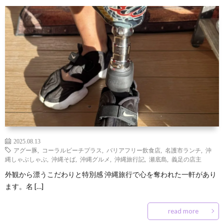
2025.08.13
アグー豚
,
コーラルビーチプラス
,
バリアフリー飲食店
,
名護市ランチ
,
沖
縄しゃぶしゃぶ
,
沖縄そば
,
沖縄グルメ
,
沖縄旅行記
,
瀬底島
,
義足の店主
外観から漂うこだわりと特別感 沖縄旅行で心を奪われた一軒があり
ます。名 […]
read more