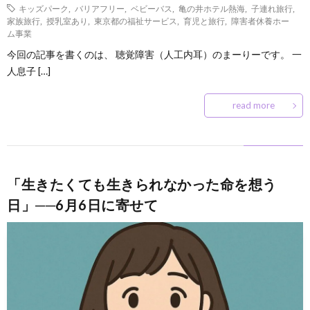
キッズパーク
,
バリアフリー
,
ベビーバス
,
亀の井ホテル熱海
,
子連れ旅行
,
家族旅行
,
授乳室あり
,
東京都の福祉サービス
,
育児と旅行
,
障害者休養ホー
ム事業
今回の記事を書くのは、 聴覚障害（人工内耳）のまーりーです。 一
人息子 […]
read more
「生きたくても生きられなかった命を想う
日」──6月6日に寄せて