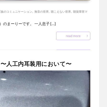
家族のコミュニケーション
,
無音の世界
,
聴こえない世界
,
聴覚障害マ
のまーりーです。 一人息子 […]
read more
〜人工内耳装用において〜