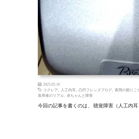
2025.05.16
コクレア
,
人工内耳
,
凸凹フレンズブログ
,
夜間の困りご
装用者のリアル
,
赤ちゃんと障害
今回の記事を書くのは、 聴覚障害（人工内耳）