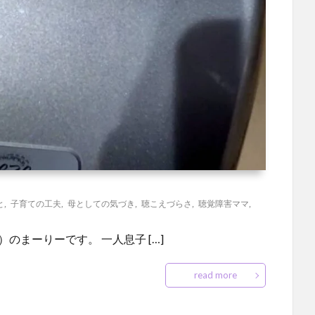
と
,
子育ての工夫
,
母としての気づき
,
聴こえづらさ
,
聴覚障害ママ
,
のまーりーです。 一人息子 […]
read more