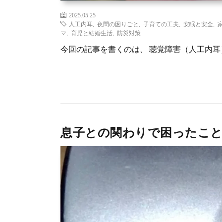
2025.05.25
人工内耳
,
夜間の困りごと
,
子育ての工夫
,
安眠と安全
,
マ
,
育児と結婚生活
,
防災対策
今回の記事を書くのは、 聴覚障害（人工内耳）
息子との関わりで困ったこと