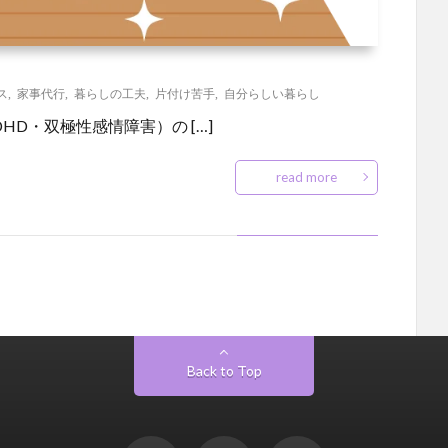
ス
,
家事代行
,
暮らしの工夫
,
片付け苦手
,
自分らしい暮らし
HD・双極性感情障害）の […]
read more
Back to Top