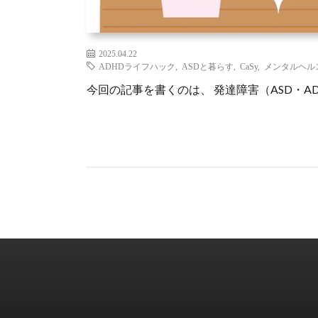
2025.04.22
ADHDライフハック
,
ASDと暮らす
,
CaSy
,
メンタルヘル
今回の記事を書くのは、 発達障害（ASD・AD