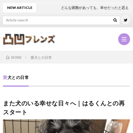
NEW ARTICLE
どんな困難があっても、幸せだったと思える
愛犬との日常
HOME
凸
愛犬との日常
凹
NEW
また犬のいる幸せな日々へ｜はるくんとの再
フ
凸
スタート
レ
凹
凸