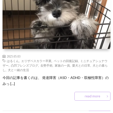
ン
な
凹
凸
ズ
豆
の
凹
サ
と
知
つ
な
ー
お
は
識
ぶ
お
ク
問
2025.05.03
や
店
ル
い
はるくん
,
エリザベスカラー卒業
,
ペットの回復記録
,
ミニチュアシュナウ
ザー
,
凸凹フレンズブログ
,
去勢手術
,
家族の一員
,
愛犬との日常
,
犬との暮ら
し
,
犬と一緒の生活
き
屋
入
合
今回の記事を書くのは、 発達障害（ASD・ADHD・双極性障害）の
みっ […]
さ
会
わ
read more
ん
せ