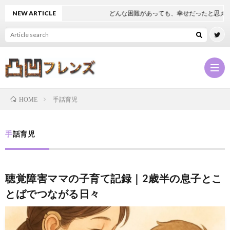
NEW ARTICLE
どんな困難があっても、幸せだったと思える
手話育児
HOME
凸
手話育児
凹
NEW
聴覚障害ママの子育て記録｜2歳半の息子とこ
フ
凸
とばでつながる日々
レ
凹
凸