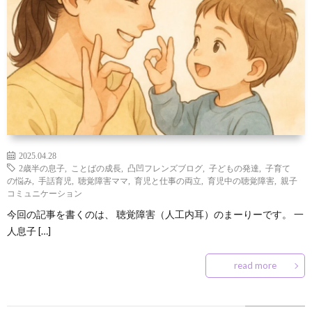
ン
な
凹
凸
ズ
豆
の
凹
サ
と
知
つ
な
ー
お
は
識
ぶ
お
ク
問
2025.04.28
や
店
ル
い
2歳半の息子
,
ことばの成長
,
凸凹フレンズブログ
,
子どもの発達
,
子育て
の悩み
,
手話育児
,
聴覚障害ママ
,
育児と仕事の両立
,
育児中の聴覚障害
,
親子
コミュニケーション
き
屋
入
合
今回の記事を書くのは、 聴覚障害（人工内耳）のまーりーです。 一
人息子 […]
さ
会
わ
read more
ん
せ