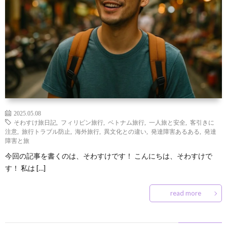
ン
な
凹
凸
ズ
豆
の
凹
サ
と
知
つ
な
ー
お
は
識
ぶ
お
ク
問
2025.05.08
や
店
ル
い
そわすけ旅日記
,
フィリピン旅行
,
ベトナム旅行
,
一人旅と安全
,
客引きに
注意
,
旅行トラブル防止
,
海外旅行
,
異文化との違い
,
発達障害あるある
,
発達
障害と旅
き
屋
入
合
今回の記事を書くのは、そわすけです！ こんにちは、そわすけで
す！ 私は […]
さ
会
わ
read more
ん
せ