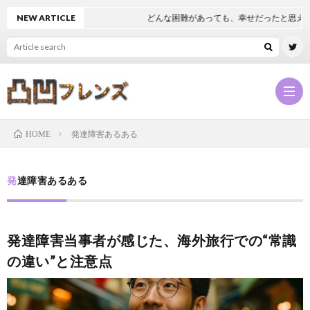
NEW ARTICLE
どんな困難があっても、幸せだったと思える
発達障害あるある
HOME
凸
発達障害あるある
凹
NEW
発達障害当事者が感じた、海外旅行での“常識
フ
凸
の違い”と注意点
レ
凹
凸