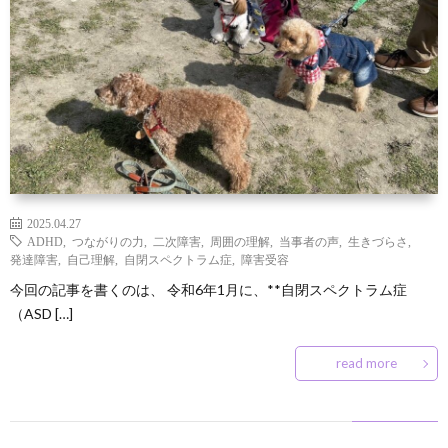
ン
な
凹
凸
ズ
豆
の
凹
サ
と
知
つ
な
ー
お
は
識
ぶ
お
ク
問
2025.04.27
や
店
ル
い
ADHD
,
つながりの力
,
二次障害
,
周囲の理解
,
当事者の声
,
生きづらさ
,
発達障害
,
自己理解
,
自閉スペクトラム症
,
障害受容
き
屋
入
合
今回の記事を書くのは、 令和6年1月に、**自閉スペクトラム症
（ASD […]
さ
会
わ
read more
ん
せ