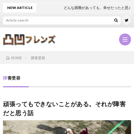
NEW ARTICLE
どんな困難があっても、幸せだったと思える
障害受容
HOME
凸
障害受容
凹
NEW
頑張ってもできないことがある。それが障害
フ
凸
だと思う話
レ
凹
凸