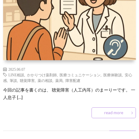
ン
な
凹
凸
ズ
豆
の
凹
サ
と
知
つ
な
ー
お
は
識
ぶ
お
ク
問
2025.06.07
や
店
ル
い
LINE相談
,
かかりつけ薬剤師
,
医療コミュニケーション
,
医療体験談
,
安心
感
,
筆談
,
聴覚障害
,
薬の相談
,
薬局
,
障害配慮
き
屋
入
合
今回の記事を書くのは、 聴覚障害（人工内耳）のまーりーです。 一
人息子 […]
さ
会
わ
read more
ん
せ