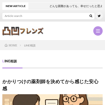
NEW ARTICLE
どんな困難があっても、幸せだったと思える
LINE相談
HOME
凸
LINE相談
凹
NEW
かかりつけの薬剤師を決めてから感じた安心
フ
凸
感
レ
凹
凸