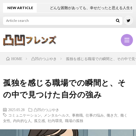
NEW ARTICLE
どんな困難があっても、幸せだったと思える人生を
凸凹のつぶやき
孤独を感じる職場での瞬間と、その中で見
HOME
凸
孤独を感じる職場での瞬間と、そ
凹
NEW
の中で見つけた自分の強み
フ
凸
2025.05.28
凸凹のつぶやき
コミュニケーション
,
メンタルヘルス
,
事務職
,
仕事の悩み
,
働き方
,
働く
女性
,
内向的な人
,
孤立感
,
社内環境
,
職場の孤独
レ
凹
凸