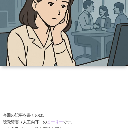
ン
な
凹
凸
ズ
豆
の
凹
サ
と
知
つ
な
ー
お
は
識
ぶ
お
ク
問
や
店
ル
い
き
屋
入
合
さ
会
わ
ん
せ
今回の記事を書くのは、
聴覚障害（人工内耳）の
です。
まーりー