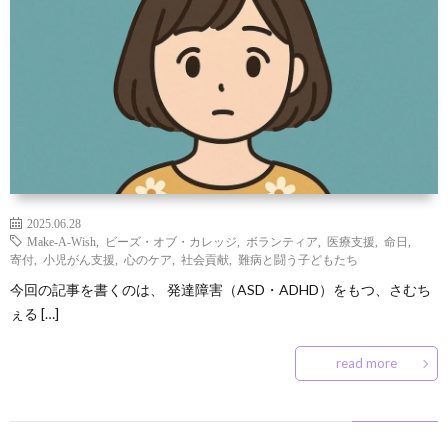
ン
な
凹
凸
ズ
豆
の
凹
サ
と
知
つ
な
ー
お
は
識
ぶ
お
ク
問
2025.06.28
や
店
ル
い
Make-A-Wish
,
ビーズ・オブ・カレッジ
,
ボランティア
,
医療支援
,
命日
,
寄付
,
小児がん支援
,
心のケア
,
社会貢献
,
難病と闘う子どもたち
き
屋
入
合
今回の記事を書くのは、 発達障害（ASD・ADHD）をもつ、さむち
ぇる […]
さ
会
わ
read more
ん
せ