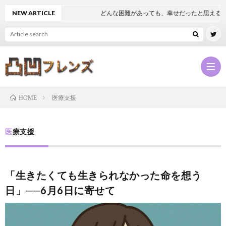
NEW ARTICLE
どんな困難があっても、幸せだったと思える人
医療支援
HOME
凸
医療支援
凹
NEW
「生きたくても生きられなかった命を想う
フ
凸
日」──6月6日に寄せて
レ
凹
凸