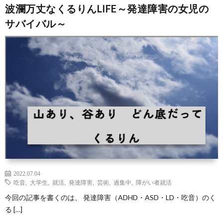
波瀾万丈なくるりんLIFE～発達障害の女児の
サバイバル～
2022.07.04
吃音
,
大学生
,
就活
,
発達障害
,
芸術
,
過集中
,
障がい者就活
今回の記事を書くのは、 発達障害（ADHD・ASD・LD・吃音）のく
る […]