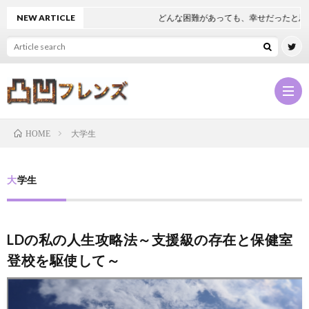
NEW ARTICLE
どんな困難があっても、幸せだったと思え
大学生
HOME
凸
大学生
凹
NEW
LDの私の人生攻略法～支援級の存在と保健室
フ
凸
登校を駆使して～
レ
凹
凸