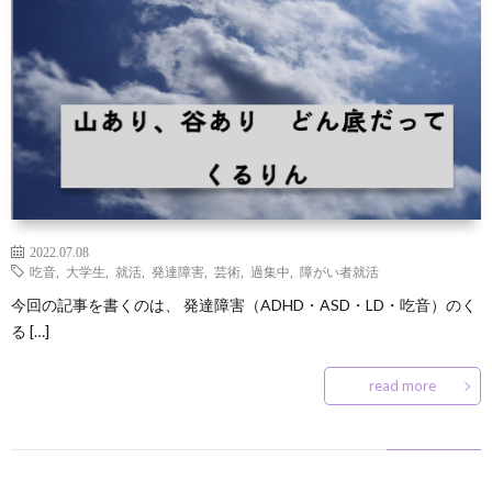
ン
な
凹
凸
ズ
豆
の
凹
サ
と
知
つ
な
ー
お
は
識
ぶ
お
ク
問
や
店
ル
い
2022.07.08
吃音
,
大学生
,
就活
,
発達障害
,
芸術
,
過集中
,
障がい者就活
今回の記事を書くのは、 発達障害（ADHD・ASD・LD・吃音）のく
き
屋
入
合
る […]
さ
会
わ
read more
ん
せ