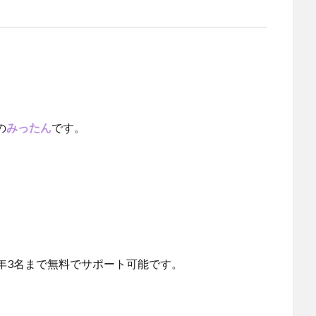
の
です。
みったん
年3名まで無料でサポート可能です。